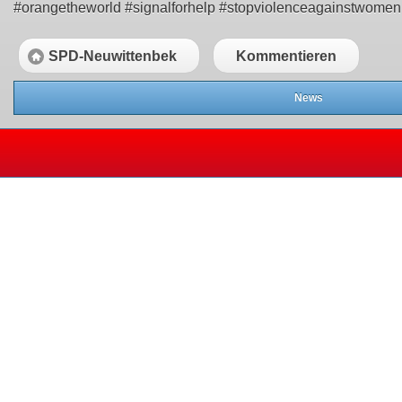
#orangetheworld #signalforhelp #stopviolenceagainstwome
SPD-Neuwittenbek
Kommentieren
News