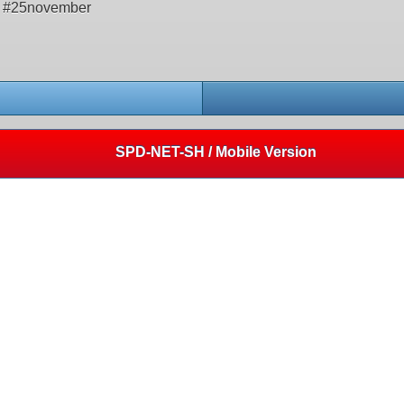
n #25november
SPD-NET-SH / Mobile Version